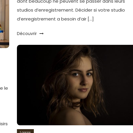
dont beaucoup ne peuvent se passer dans leurs
studios d’enregistrement. Décider si votre studio
d’enregistrement a besoin d’air […]
Découvrir
e le
sirs
Loisirs