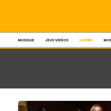
Ma vie en couleur !
Chroniques Et Tribula
MUSIQUE
JEUX VIDÉOS
LOISIRS
MO