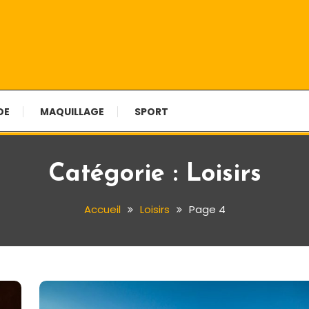
tions
DE
MAQUILLAGE
SPORT
Catégorie :
Loisirs
Accueil
Loisirs
Page 4