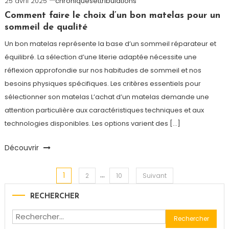
25 avril 2025
chroniquesettribulations
Comment faire le choix d’un bon matelas pour un
sommeil de qualité
Un bon matelas représente la base d’un sommeil réparateur et
équilibré. La sélection d’une literie adaptée nécessite une
réflexion approfondie sur nos habitudes de sommeil et nos
besoins physiques spécifiques. Les critères essentiels pour
sélectionner son matelas L’achat d’un matelas demande une
attention particulière aux caractéristiques techniques et aux
technologies disponibles. Les options varient des […]
Découvrir
…
1
Navigation
2
10
Suivant
RECHERCHER
des
Rechercher :
articles