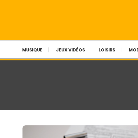
Ma vie en couleur !
Chroniques Et Tribula
MUSIQUE
JEUX VIDÉOS
LOISIRS
MO