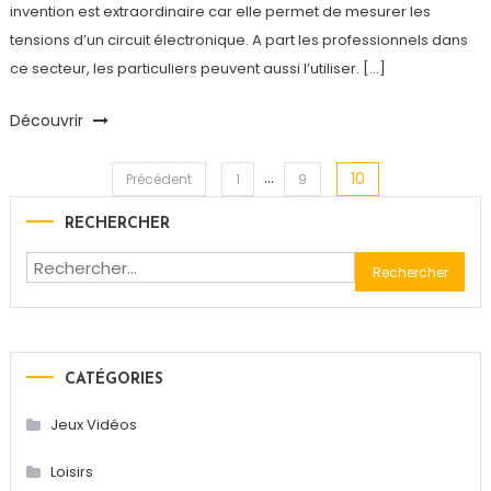
invention est extraordinaire car elle permet de mesurer les
tensions d’un circuit électronique. A part les professionnels dans
ce secteur, les particuliers peuvent aussi l’utiliser. […]
Découvrir
…
10
Navigation
Précédent
1
9
RECHERCHER
des
Rechercher :
articles
CATÉGORIES
Jeux Vidéos
Loisirs